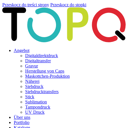
Przeskocz do treści strony
Przeskocz do stopki
Angebot
Digitaldirektdruck
Digitaltransfer
Gravur
Herstellung von Caps
Maskottchen-Produktion
Näherei
Siebdruck
Siebdrucktransfers
Stick
Sublimation
Tampondruck
UV Druck
Über uns
Portfolio
Kataloge