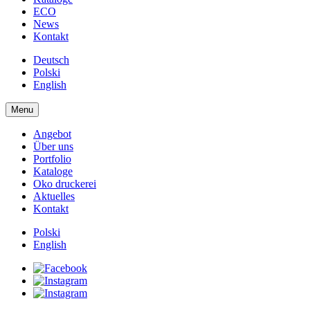
ECO
News
Kontakt
Deutsch
Polski
English
Menu
Angebot
Über uns
Portfolio
Kataloge
Oko druckerei
Aktuelles
Kontakt
Polski
English