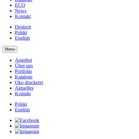
ECO
News
Kontakt
Deutsch
Polski
English
Menu
Angebot
Über uns
Portfolio
Kataloge
Oko druckerei
Aktuelles
Kontakt
Polski
English