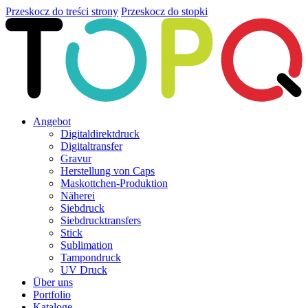
Przeskocz do treści strony
Przeskocz do stopki
Angebot
Digitaldirektdruck
Digitaltransfer
Gravur
Herstellung von Caps
Maskottchen-Produktion
Näherei
Siebdruck
Siebdrucktransfers
Stick
Sublimation
Tampondruck
UV Druck
Über uns
Portfolio
Kataloge