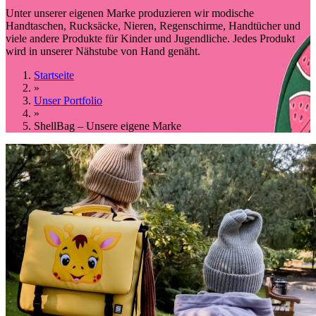
Unter unserer eigenen Marke produzieren wir modische
Handtaschen, Rucksäcke, Nieren, Regenschirme, Handtücher und
viele andere Produkte für Kinder und Jugendliche. Jedes Produkt
wird in unserer Nähstube von Hand genäht.
Startseite
»
Unser Portfolio
»
ShellBag – Unsere eigene Marke