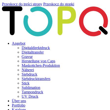
Przeskocz do treści strony
Przeskocz do stopki
Angebot
Digitaldirektdruck
Digitaltransfer
Gravur
Herstellung von Caps
Maskottchen-Produktion
Näherei
Siebdruck
Siebdrucktransfers
Stick
Sublimation
Tampondruck
UV Druck
Über uns
Portfolio
Kataloge