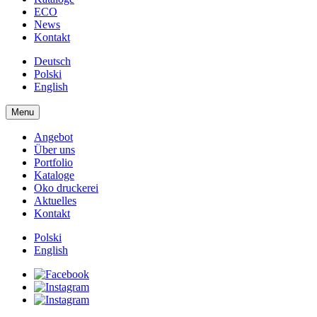
ECO
News
Kontakt
Deutsch
Polski
English
Menu
Angebot
Über uns
Portfolio
Kataloge
Oko druckerei
Aktuelles
Kontakt
Polski
English